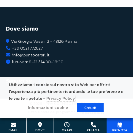
Dove siamo
Via Giorgio Vasari, 2 - 43126 Parma
+39 0521 772627
info@puntocarsrl.it
lun-ven: 8–12 / 14:30–18:30
Seguici su
Utilizziamo i cookie sul nostro sito Web per offrirti
l'esperienza più pertinente ricordando le tue preferenze e
le visite ripetute -
Privacy Policy
© 2026 - P.IVA 00434180345 -
Privacy Policy
Informazioni cookie
Chiudi
Il sito è parte del programma
EMAIL
DOVE
ORARI
CHIAMA
PRENOTA