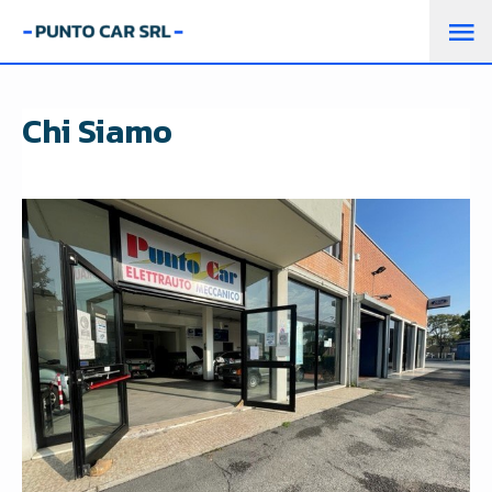
M
PR
Chi Siamo