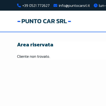
+39 0521 772627
info@puntocarsrl.it
lun-
Area riservata
Cliente non trovato.